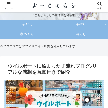
メニュー
検索
子どもと暮らしの実体験を発信中♪
子ども
手作り
家づくり
暮らし
※当ブログではアフィリエイト広告を利用しています
ウイルポートに泊まった子連れブログ♪リ
アルな感想を写真付きで紹介
おでかけ